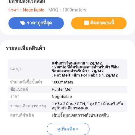
มิตรกับสิ่งแวดล้อม
ราคา：Negotiable
MOQ：1000meters
ราคาถูกที่สุด
ติดต่อตอนนี้
รายละเอียดสินค้า
,
แผ่นกาวร้อนละลาย 1.2g/M2
120mic ฟิล์มร้อนละลายสำหรับผ้า ฟิล์ม
แสงสูง
ร้อนละลายสำหรับผ้า 1.2g/M2
,
Hot Melt Film For Fabric 1.2g/M2
จำนวนสั่งซื้อขั้นต่ำ
1000meters
ชื่อแบรนด์
Hunter Men
ราคา
Negotiable
1 หรือ 2 ม้วน / CTN, 1 ถุง PE / ม้วนหรือขึ้น
รายละเอียดการบรรจุ
อยู่กับตัวเลือกของคุณ
สถานที่กำเนิด
เซินเจิ้นมณฑลกวางตุ้งประเทศจีน
ดูเพิ่มเติม