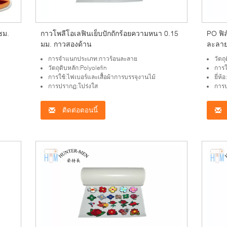
ซม.
กาวโพลีโอเลฟินเย็บปักถักร้อยความหนา 0.15
PO ฟิ
มม. กาวสองด้าน
ละลาย
การจำแนกประเภท:กาวร้อนละลาย
วัตถ
วัตถุดิบหลัก:Polyolefin
การใ
การใช้:ไฟเบอร์และเสื้อผ้าการบรรจุงานไม้
ยี่ห้
การปรากฏ:โปร่งใส
การป
ติดต่อตอนนี้