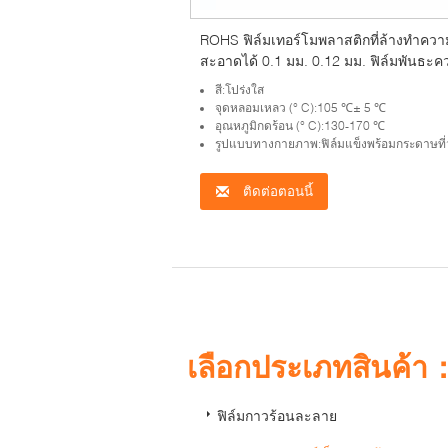
ROHS ฟิล์มเทอร์โมพลาสติกที่ล้างทำควา
สะอาดได้ 0.1 มม. 0.12 มม. ฟิล์มพันธะค
ร้อน
สี:โปร่งใส
จุดหลอมเหลว (° C):105 ℃± 5 ℃
อุณหภูมิกดร้อน (° C):130-170 ℃
รูปแบบทางกายภาพ:ฟิล์มแข็งพร้อมกระดาษที่วางจำห
ติดต่อตอนนี้
เลือกประเภทสินค้า
ฟิล์มกาวร้อนละลาย