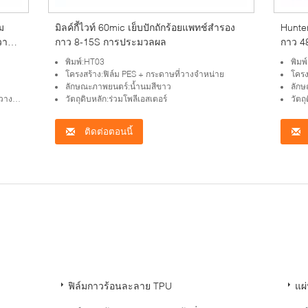
ม
มิลค์กี้ไวท์ 60mic เย็บปักถักร้อยแพทช์สำรอง
Hunter
วาม
กาว 8-15S การประมวลผล
กาว 4
พิมพ์:HT03
พิมพ
โครงสร้าง:ฟิล์ม PES + กระดาษที่วางจำหน่าย
โครง
ลักษณะภาพยนตร์:น้ำนมสีขาว
ลักษ
น่าย
วัตถุดิบหลัก:ร่วมโพลีเอสเตอร์
วัตถ
ติดต่อตอนนี้
：
ฟิล์มกาวร้อนละลาย TPU
แผ