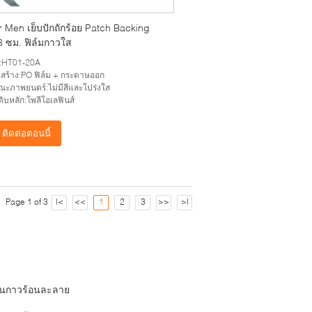
 Men เย็บปักถักร้อย Patch Backing
8 ซม. ฟิล์มกาวใส
์:HT01-20A
สร้าง:PO ฟิล์ม + กระดาษออก
ณะภาพยนตร์:ไม่มีสีและโปร่งใส
ุดิบหลัก:โพลีโอเลฟินส์
ติดต่อตอนนี้
Page 1 of 3
|<
<<
1
2
3
>>
>|
่นกาวร้อนละลาย