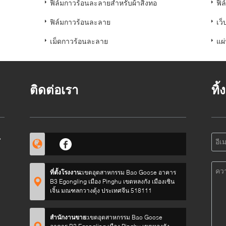
ฟิล์มกาวร้อนละลายสำหรับผ้าสิ่งทอ
ฟิ
ฟิล์มกาวร้อนละลาย
เว
เม็ดกาวร้อนละลาย
แผ
ติดต่อเรา
ทิ
น
ที่ตั้งโรงงาน:
เขตอุตสาหกรรม Bao Goose อาคาร
B3 Egongling เมือง Pinghu เขตหลงกัง เมืองเซิน
เจิ้น มณฑลกวางตุ้ง ประเทศจีน 518111
สำนักงานขาย:
เขตอุตสาหกรรม Bao Goose