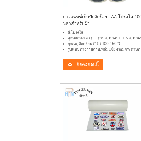
กาวแพทช์เย็บปักถักร้อย EAA โปร่งใส 10
หลาสำหรับผ้า
สี:โปร่งใส
จุดหลอมเหลว (° C):85 & # 8451; ± 5 & # 84
อุณหภูมิกดร้อน (° C):100-150 ℃
รูปแบบทางกายภาพ:ฟิล์มแข็งพร้อมกระดาษที่วางจำห
ติดต่อตอนนี้