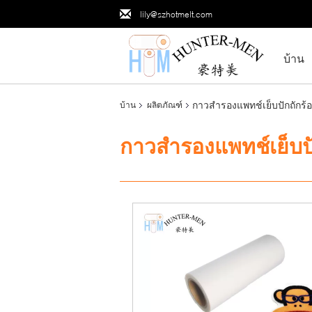
lily@szhotmelt.com
บ้าน
กาวสำรองแพทช์เย็บปักถักร้
บ้าน
ผลิตภัณฑ์
กาวสำรองแพทช์เย็บปั