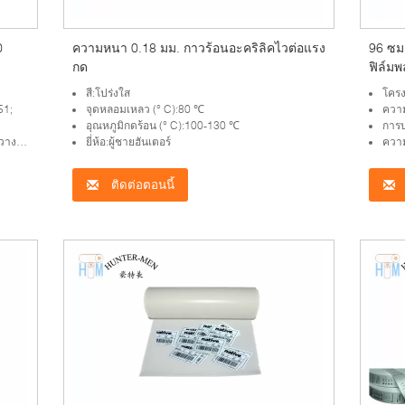
0
ความหนา 0.18 มม. กาวร้อนอะคริลิคไวต่อแรง
96 ซม.
กด
ฟิล์ม
สี:โปร่งใส
โครง
51;
จุดหลอมเหลว (° C):80 ℃
ควา
อุณหภูมิกดร้อน (° C):100-130 ℃
การบ
น่าย
ยี่ห้อ:ผู้ชายฮันเตอร์
ความ
ติดต่อตอนนี้